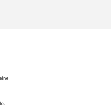
eine
do.