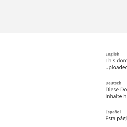
English
This dom
uploaded
Deutsch
Diese Do
Inhalte h
Español
Esta pág