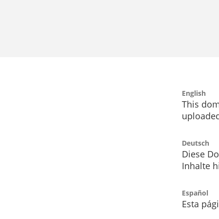
English
This dom
uploaded
Deutsch
Diese Do
Inhalte h
Español
Esta pág