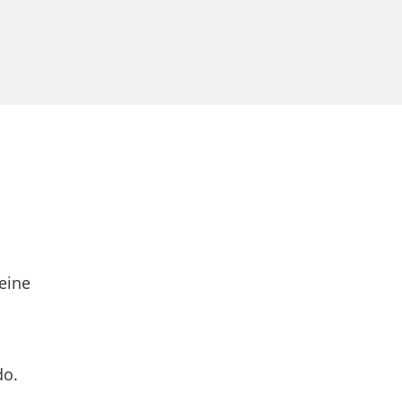
eine
do.