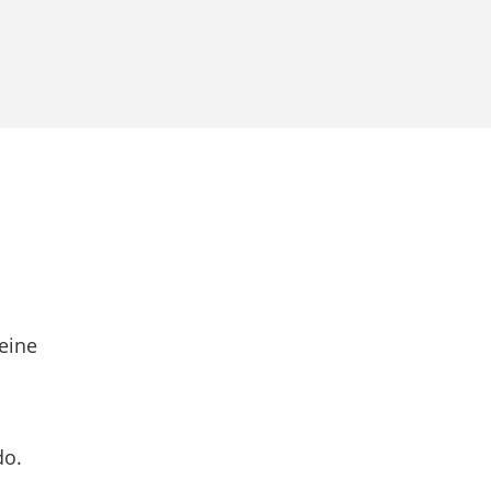
eine
do.