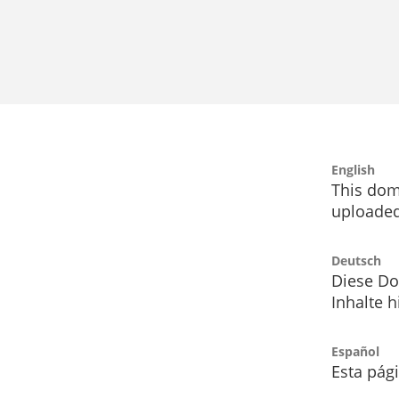
English
This dom
uploaded
Deutsch
Diese Do
Inhalte h
Español
Esta pág