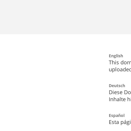
English
This dom
uploaded
Deutsch
Diese Do
Inhalte h
Español
Esta pág