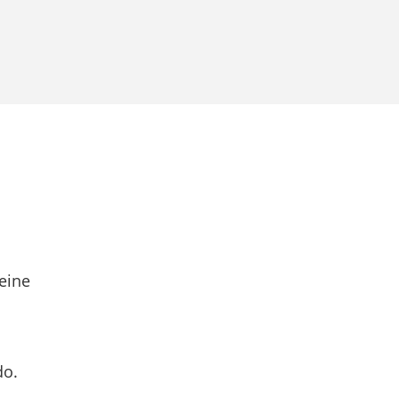
eine
do.