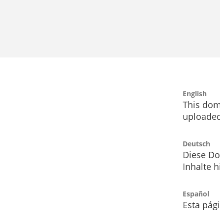
English
This dom
uploaded
Deutsch
Diese Do
Inhalte h
Español
Esta pág