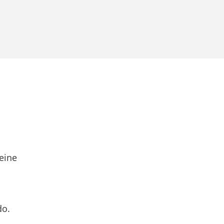
eine
do.