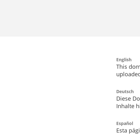
English
This dom
uploaded
Deutsch
Diese Do
Inhalte h
Español
Esta pág