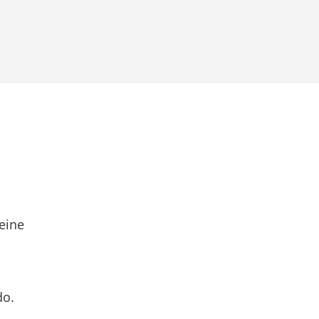
eine
do.